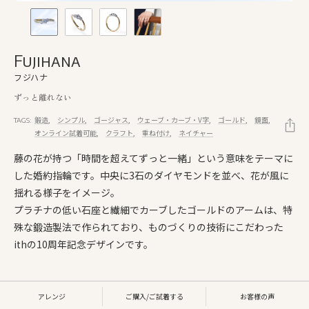
Fujihana
フジハナ
ずっと離れない
鍛造
シンプル
ゴージャス
ウェーブ・カーブ・V字
ゴールド
鏡面
TAGS:
オンライン試着可能
クラフト
重ね付け
ネイチャー
藤の花が持つ「時間を超えてずっと一緒」という意味をテーマに
した婚約指輪です。中央に3石のダイヤモンドを並べ、花が風に
揺れる様子をイメージ。
プラチナの低い石座と繊細でカーブしたゴールドのアームは、特
殊な鍛造製法で作られており、ものづくりの技術にこだわった
ithの10周年記念デザインです。
アレンジ
ご購入/ご試着する
お客様の声