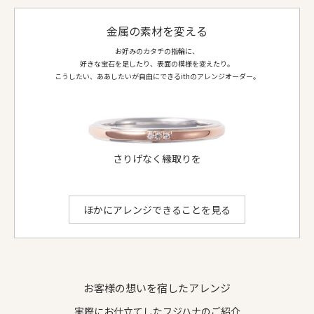
地金
K18YG (ゴールド)
/
Pt950 (プラチナ)
仕上げ
鏡面
金属の素材を変える
側面仕上げ
鏡面
お好みのカタチの指輪に、
リング形状
甲丸
好きな宝石を足したり、表面の模様を変えたり。
ダイヤ等
ダイヤモンド 4.3mm 1個
こうしたい、ああしたいが自由にできるithのアレンジオーダー。
ダイヤモンド 2.5mm 2個
お選びいただける地金：
プラチナ950
、
K18イエローゴールド
、
K18ピンクゴールド
、
K18シャンパンゴールド
ithのアレンジでできること
見えない部分にこだわって
さりげなく縁取りを
ほかにアレンジできることを見る
お客様の想いを宿したアレンジ
実際にお仕立てしたフジハナのご紹介