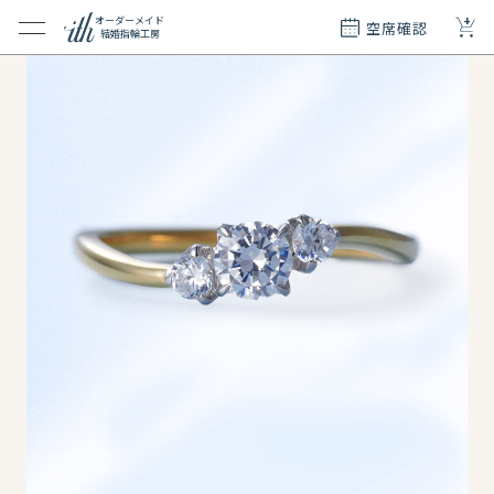
+
オーダーメイド
空席確認
結婚指輪工房
クション
ダーメイド
ド
て
エリー
覧
質問