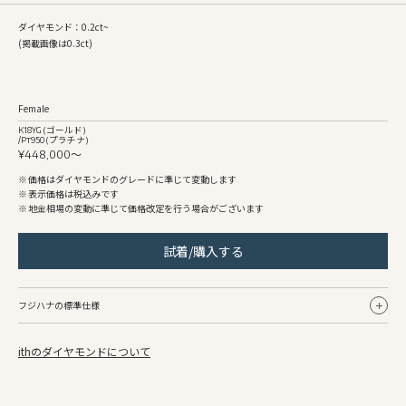
ダイヤモンド：0.2ct~
(掲載画像は0.3ct)
Female
K18YG (ゴールド)
/Pt950 (プラチナ)
¥448,000〜
価格はダイヤモンドのグレードに準じて変動します
表示価格は税込みです
地金相場の変動に準じて価格改定を行う場合がございます
試着/購入する
フジハナの標準仕様
ithのダイヤモンドについて
Female
リング幅
約1.5mm〜