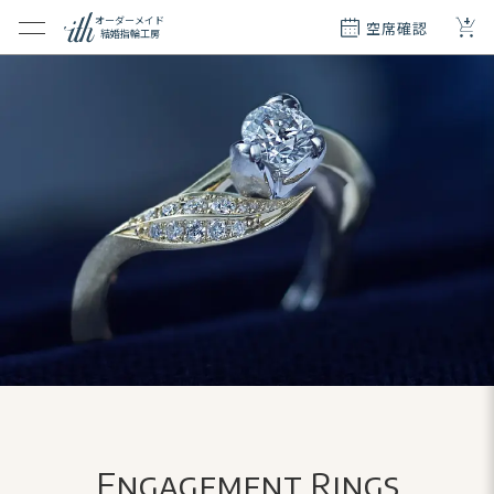
+
オーダーメイド
空席確認
結婚指輪工房
クション
ダーメイド
ド
て
エリー
覧
質問
Engagement Rings