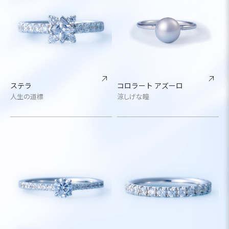
ステラ
コロラート アズーロ
人生の道標
涼しげな瞳