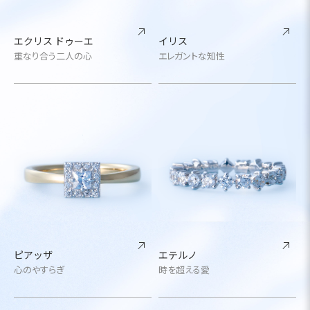
エクリス ドゥーエ
イリス
重なり合う二人の心
エレガントな知性
ピアッザ
エテルノ
心のやすらぎ
時を超える愛