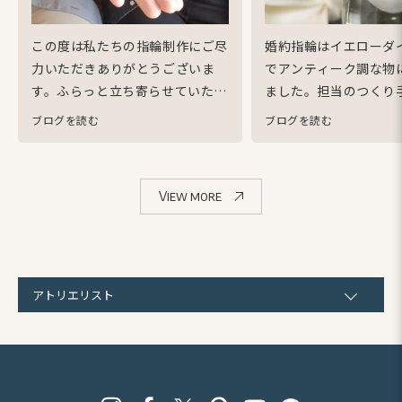
この度は私たちの指輪制作にご尽
婚約指輪はイエローダ
力いただきありがとうございま
でアンティーク調な物
す。
ふらっと立ち寄らせていただ
ました。
担当のつくり
いた日から指輪の受け取りの日ま
相談して、試行錯誤し
ブログを読む
ブログを読む
でご丁寧にご対応いただきithで
想通りの指輪を作成し
作って良かったと感じておりま
ました。
本当にお気に
す。
私たちの悩みや希望を細かく
す！！！
ありがとうご
View more
みてくれ、一つ一つの気持ちを汲
み取ろうとしてくれることに安心
して指輪をお任せすることができ
ました。
何よりも唯一無二の指輪
を作成していただいたことが嬉し
アトリエリスト
く思います。
この度は本当にあり
がとうございました。