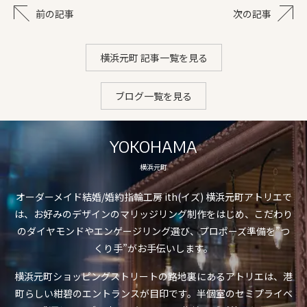
前の記事
次の記事
横浜元町 記事一覧を見る
ブログ一覧を見る
YOKOHAMA
横浜元町
オーダーメイド結婚/婚約指輪工房 ith(イズ) 横浜元町アトリエで
は、お好みのデザインのマリッジリング制作をはじめ、こだわり
のダイヤモンドやエンゲージリング選び、プロポーズ準備を”つ
くり手”がお手伝いします。
横浜元町ショッピングストリートの路地裏にあるアトリエは、港
町らしい紺碧のエントランスが目印です。半個室のセミプライベ