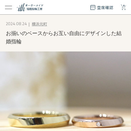
+
オーダーメイド
空席確認
結婚指輪工房
クション
横浜元町
2024.08.24
ダーメイド
お揃いのベースからお互い自由にデザインした結
ド
て
婚指輪
エリー
覧
質問