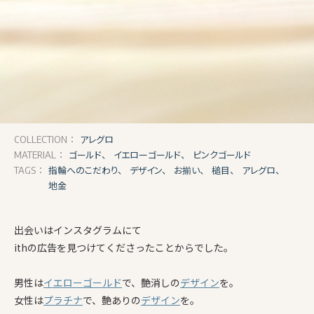
アレグロ
COLLECTION：
ゴールド、
イエローゴールド、
ピンクゴールド
MATERIAL：
指輪へのこだわり、
デザイン、
お揃い、
槌目、
アレグロ、
TAGS：
地金
出会いはインスタグラムにて
ithの広告を見つけてくださったことからでした。
男性は
イエローゴールド
で、艶消しの
デザイン
を。
女性は
プラチナ
で、艶ありの
デザイン
を。