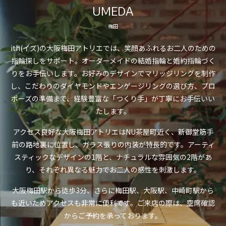
UMEDA
梅田
ith(イズ)の大阪梅田アトリエでは、笑顔あふれるお二人のための
指輪探しをサポート。オーダーメイドの結婚指輪と婚約指輪づく
りをお手伝いします。お好みのデザインでマリッジリングを制作
し、こだわりのダイヤモンドやエンゲージリングの選び方、プロ
ポーズの準備まで、経験豊富な「つくり手」が丁寧にお手伝いい
たします。
アクセス良好な大阪梅田アトリエはNU茶屋町近く、新御堂筋手
前の路地裏に位置し、ガラス張りの内装が特長的です。アーティ
スティックなデザインの1階と、ナチュラルな雰囲気の2階があ
り、それぞれ異なる魅力でお二人の感性を刺激します。
大阪梅田駅から徒歩3分、さらに梅田駅、大阪駅、中崎町駅から
も近いためアクセスも非常に便利です。ご来店の際は、空席確認
からご予約を承っております。