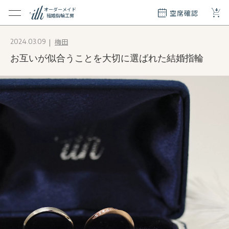
+
オーダーメイド
空席確認
結婚指輪工房
クション
梅田
2024.03.09
ダーメイド
お互いが似合うことを大切に選ばれた結婚指輪
ド
て
エリー
覧
質問