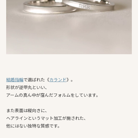
結婚指輪
で選ばれた《
カランド
》。
形状が逆甲丸といい、
アームの真ん中が窪んだフォルムをしています。
また表面は縦向きに、
ヘアラインというマット加工が施された、
他にはない独特な質感です。