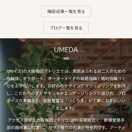
梅田 記事一覧を見る
ブログ一覧を見る
UMEDA
梅田
ith(イズ)の大阪梅田アトリエでは、笑顔あふれるお二人のための
指輪探しをサポート。オーダーメイドの結婚指輪と婚約指輪づく
りをお手伝いします。お好みのデザインでマリッジリングを制作
し、こだわりのダイヤモンドやエンゲージリングの選び方、プロ
ポーズの準備まで、経験豊富な「つくり手」が丁寧にお手伝いい
たします。
アクセス良好な大阪梅田アトリエはNU茶屋町近く、新御堂筋手
前の路地裏に位置し、ガラス張りの内装が特長的です。アーティ