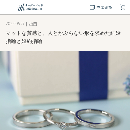
+
オーダーメイド
空席確認
結婚指輪工房
クション
梅田
2022.05.27
ダーメイド
マットな質感と、人とかぶらない形を求めた結婚
ド
て
指輪と婚約指輪
エリー
覧
質問