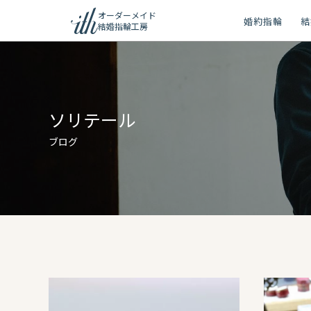
オーダーメイド
婚約指輪
結
結婚指輪工房
ション
ーメイド
ソリテール
リー
ブログ
問