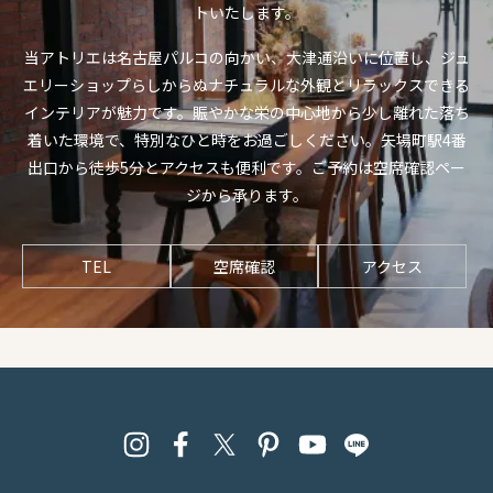
トいたします。
当アトリエは名古屋パルコの向かい、大津通沿いに位置し、ジュ
エリーショップらしからぬナチュラルな外観とリラックスできる
インテリアが魅力です。賑やかな栄の中心地から少し離れた落ち
着いた環境で、特別なひと時をお過ごしください。矢場町駅4番
出口から徒歩5分とアクセスも便利です。ご予約は空席確認ペー
ジから承ります。
TEL
空席確認
アクセス