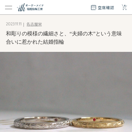
+
オーダーメイド
空席確認
結婚指輪工房
クション
名古屋栄
2023.11.11
ダーメイド
和彫りの模様の繊細さと、“夫婦の木”という意味
ド
て
合いに惹かれた結婚指輪
エリー
覧
質問