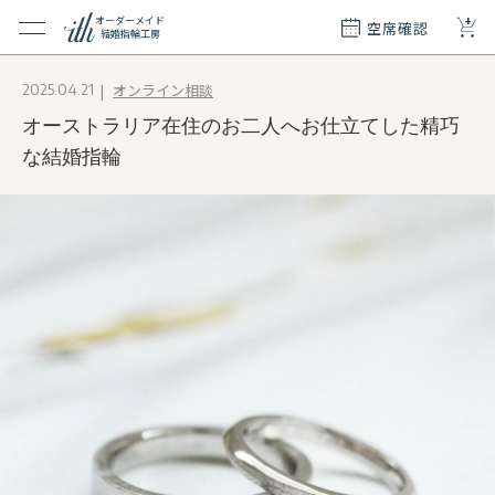
+
オーダーメイド
空席確認
結婚指輪工房
クション
オンライン相談
2025.04.21
ダーメイド
オーストラリア在住のお二人へお仕立てした精巧
ド
て
な結婚指輪
エリー
覧
質問