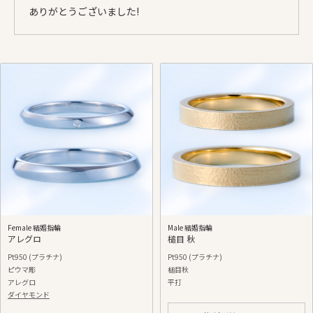
ありがとうございました!
Female 結婚指輪
Male 結婚指輪
アレグロ
槌目 秋
Pt950 (プラチナ)
Pt950 (プラチナ)
ピウマ彫
槌目秋
アレグロ
平打
ダイヤモンド