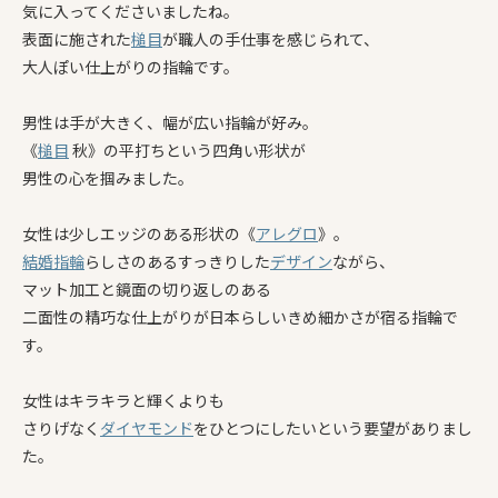
気に入ってくださいましたね。
表面に施された
槌目
が職人の手仕事を感じられて、
大人ぽい仕上がりの指輪です。
男性は手が大きく、幅が広い指輪が好み。
《
槌目
秋》の平打ちという四角い形状が
男性の心を掴みました。
女性は少しエッジのある形状の《
アレグロ
》。
結婚指輪
らしさのあるすっきりした
デザイン
ながら、
マット加工と鏡面の切り返しのある
二面性の精巧な仕上がりが日本らしいきめ細かさが宿る指輪で
す。
女性はキラキラと輝くよりも
さりげなく
ダイヤモンド
をひとつにしたいという要望がありまし
た。