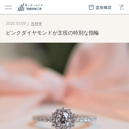
+
オーダーメイド
空席確認
結婚指輪工房
クション
吉祥寺
2020.03.09
ダーメイド
ピンクダイヤモンドが主役の特別な指輪
ド
て
エリー
覧
質問