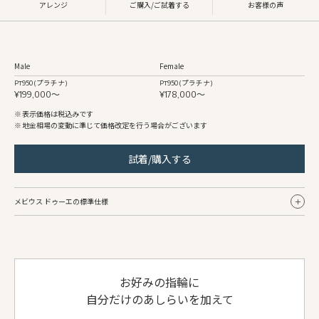
アレンジ
ご購入/ご試着する
お客様の声
Male
Female
Pt950 (プラチナ)
Pt950 (プラチナ)
¥199,000〜
¥178,000〜
表示価格は税込みです
地金相場の変動に準じて価格改定を行う場合がございます
試着/購入する
メビウス ドゥーエの標準仕様
Male
Female
リング幅
約3.0mm〜
約2.5mm〜
お好みの指輪に
地金
Pt950 (プラチナ)
Pt950 (プラチナ)
自分だけのあしらいを加えて
仕上げ
鏡面
鏡面
側面仕上げ
鏡面
鏡面