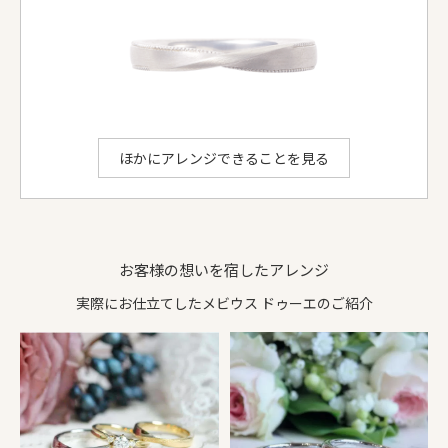
リング形状
平甲丸
平甲丸
ダイヤ等
-
-
お選びいただける地金：
プラチナ950
、
K18イエローゴールド
、
K18ピンクゴールド
、
K18シャンパンゴールド
、
K18ホワイトゴールド
ithのアレンジでできること
ほかにアレンジできることを見る
お客様の想いを宿したアレンジ
実際にお仕立てしたメビウス ドゥーエのご紹介