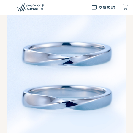
+
オーダーメイド
空席確認
結婚指輪工房
クション
ダーメイド
ド
て
エリー
覧
質問