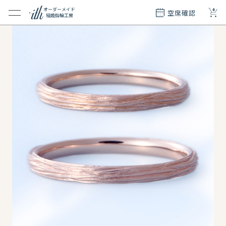
+
オーダーメイド
空席確認
結婚指輪工房
クション
ダーメイド
ド
て
エリー
覧
質問