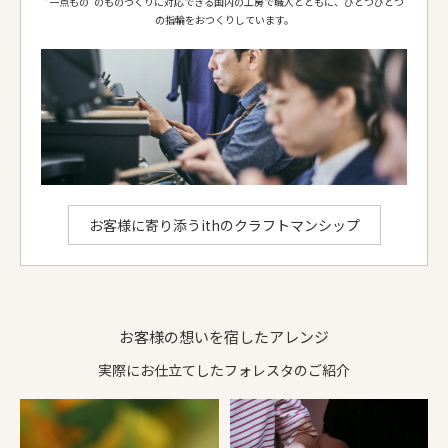
“一点もの”のものづくりに対応できる国内の工房で職人とともに、ひとつひとつ
の指輪をおつくりしています。
側面仕上げ
フォレスタ彫
フォレスタ彫
リング形状
甲丸
甲丸
ダイヤ等
-
-
お選びいただける地金：
プラチナ950
、
K18イエローゴールド
、
K18ピンクゴールド
、
K18シャンパンゴールド
、
K18ホワイトゴールド
ithのアレンジでできること
お客様に寄り添うithのクラフトマンシップ
お客様の想いを宿したアレンジ
実際にお仕立てしたフォレスタのご紹介