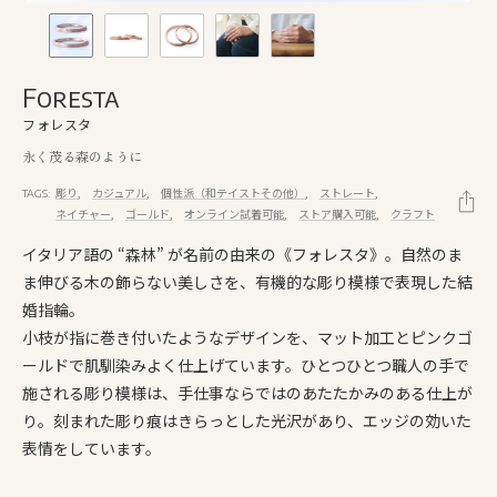
Foresta
フォレスタ
永く茂る森のように
彫り
カジュアル
個性派（和テイストその他）
ストレート
TAGS:
ネイチャー
ゴールド
オンライン試着可能
ストア購入可能
クラフト
イタリア語の “森林” が名前の由来の《フォレスタ》。自然のま
ま伸びる木の飾らない美しさを、有機的な彫り模様で表現した結
婚指輪。
小枝が指に巻き付いたようなデザインを、マット加工とピンクゴ
ールドで肌馴染みよく仕上げています。ひとつひとつ職人の手で
施される彫り模様は、手仕事ならではのあたたかみのある仕上が
り。刻まれた彫り痕はきらっとした光沢があり、エッジの効いた
表情をしています。