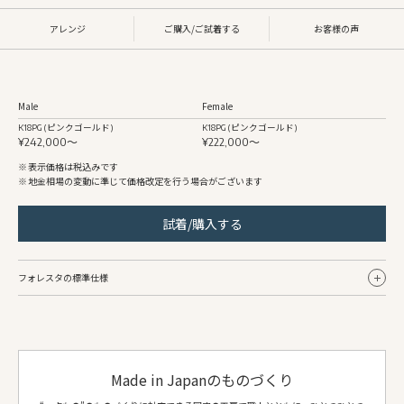
アレンジ
ご購入/ご試着する
お客様の声
Male
Female
K18PG (ピンクゴールド)
K18PG (ピンクゴールド)
¥242,000〜
¥222,000〜
表示価格は税込みです
地金相場の変動に準じて価格改定を行う場合がございます
試着/購入する
フォレスタの標準仕様
Male
Female
リング幅
約2.2mm〜
約2.0mm〜
Made in Japanのものづくり
地金
K18PG (ピンクゴールド)
K18PG (ピンクゴールド)
仕上げ
フォレスタ彫
フォレスタ彫