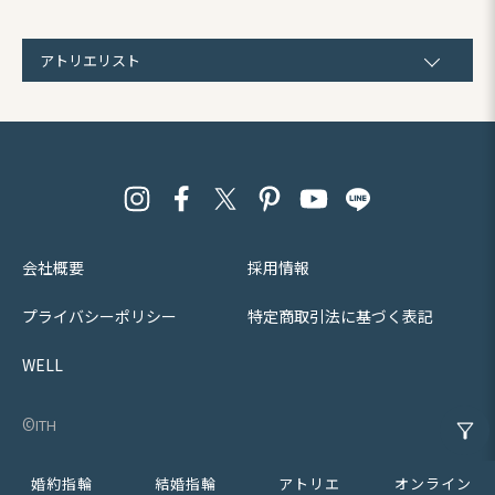
して指輪をお任せすることができ
ました。
何よりも唯一無二の指輪
を作成していただいたことが嬉し
アトリエリスト
く思います。
この度は本当にあり
がとうございました。
会社概要
採用情報
プライバシーポリシー
特定商取引法に基づく表記
WELL
©︎ith
婚約指輪
結婚指輪
アトリエ
オンライン
1件