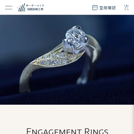
+
オーダーメイド
空席確認
結婚指輪工房
クション
ダーメイド
ド
て
エリー
覧
質問
Engagement Rings