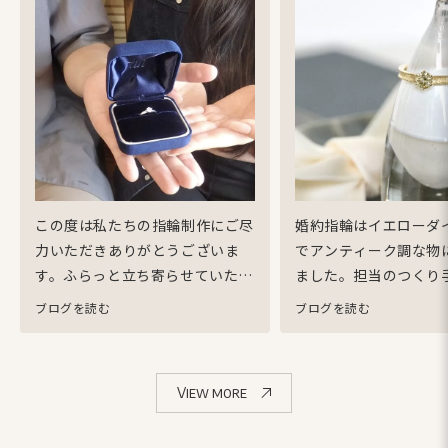
この度は私たちの指輪制作にご尽
婚約指輪はイエローダ
力いただきありがとうございま
でアンティーク調な物
す。
ふらっと立ち寄らせていただ
ました。
担当のつくり
いた日から指輪の受け取りの日ま
相談して、試行錯誤し
ブログを読む
ブログを読む
でご丁寧にご対応いただきithで
想通りの指輪を作成し
作って良かったと感じておりま
ました。
本当にお気に
す。
私たちの悩みや希望を細かく
す！！！
ありがとうご
View more
みてくれ、一つ一つの気持ちを汲
み取ろうとしてくれることに安心