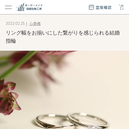
+
オーダーメイド
空席確認
結婚指輪工房
クション
心斎橋
2022.02.25
ダーメイド
リング幅をお揃いにした繋がりを感じられる結婚
ド
て
指輪
エリー
覧
質問