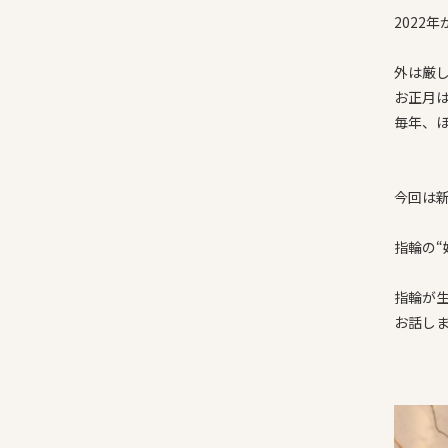
2022
外は厳
お正月
毎年、
今回は
指輪の“
指輪が
お話し