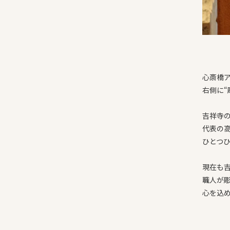
心斎橋
右側に“
吉祥寺の
代表の
ひとつ
現在も
職人が
心を込