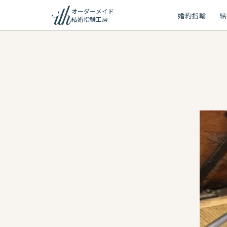
オーダーメイド
婚約指輪
結
結婚指輪工房
ション
ーメイド
リー
問