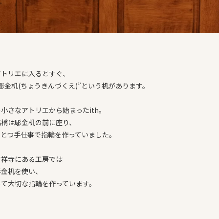
アトリエに入るとすぐ、
彫金机(ちょうきんづくえ)”という机があります。
小さなアトリエから始まったith。
高橋は彫金机の前に座り、
ひとつ手仕事で指輪を作っていました。
吉祥寺にある工房では
彫金机を使い、
めて大切な指輪を作っています。