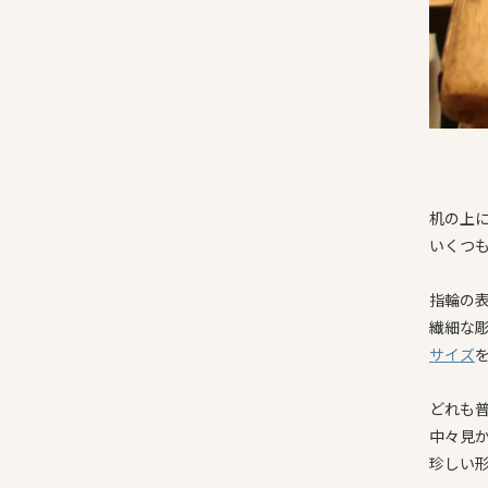
机の上
いくつ
指輪の
繊細な
サイズ
どれも
中々見
珍しい