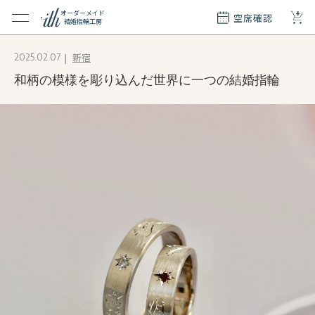
+
オーダーメイド
空席確認
結婚指輪工房
クション
新宿
2025.02.07
ダーメイド
和柄の模様を彫り込んだ世界に一つの結婚指輪
ド
て
エリー
覧
質問