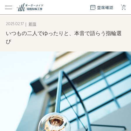
+
オーダーメイド
空席確認
結婚指輪工房
クション
新宿
2025.02.17
ダーメイド
いつもの二人でゆったりと、本音で語らう指輪選
ド
て
び
エリー
覧
質問