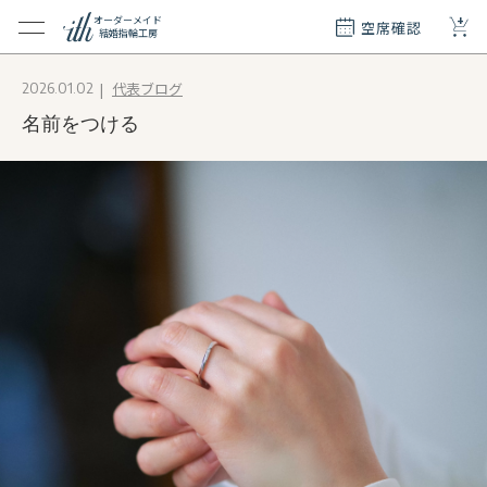
+
オーダーメイド
空席確認
結婚指輪工房
クション
代表ブログ
2026.01.02
ダーメイド
名前をつける
ド
て
エリー
覧
質問