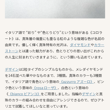
イタリア語で “彩り” や“色とりどり”という意味がある《コロラ
ート》は、真珠層の幾重にも重なる虹のような複雑な色が名前の
由来です。優しく輝く真珠特有の光沢は、
ダイヤモンド
や
カラー
ストーン
とは違った魅力があり、色とりどりの思い出がこれから
の人生に刻まれていきますように、という願いも込めています。
デザイン
は1粒タイプのシンプルなものから、メレダイヤモンド
を14石並べた華やかなものまで、3種類。真珠のカラーも3種類
で、イタリア語で青色という意味の
《azzurro アズーロ》
、ピン
ク色という意味の
《rosa ローザ》
、白色という意味の
《
《bianco ビアンコ》
をご用意しました。指輪の
デザイン
と真
珠のカラーの組み合わせを自由にアレンジできるので、ぜひアト
リエで試着してほしいなと思っています。