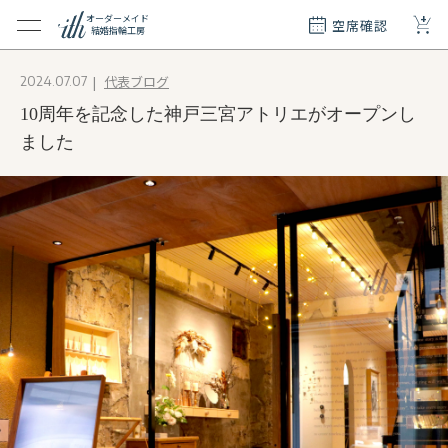
+
オーダーメイド
空席確認
結婚指輪工房
クション
代表ブログ
2024.07.07
ダーメイド
10周年を記念した神戸三宮アトリエがオープンし
ド
て
ました
エリー
覧
質問