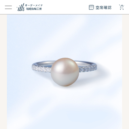
+
オーダーメイド
空席確認
結婚指輪工房
クション
ダーメイド
ド
て
エリー
覧
質問