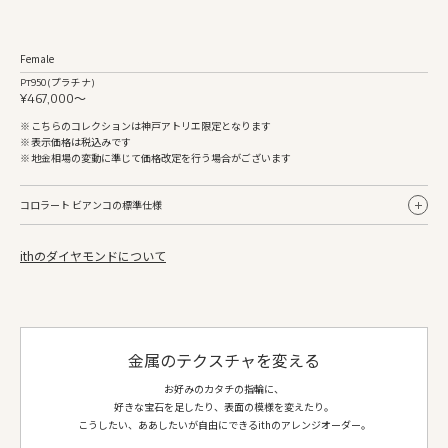
Female
Pt950 (プラチナ)
¥467,000〜
こちらのコレクションは神戸アトリエ限定となります
表示価格は税込みです
地金相場の変動に準じて価格改定を行う場合がございます
コロラート ビアンコの標準仕様
ithのダイヤモンドについて
Female
地金
Pt950 (プラチナ)
仕上げ
鏡面
側面仕上げ
鏡面
金属のテクスチャを変える
ダイヤ等
アコヤパール（無調色ホワイト） 8.0mm 1個
ダイヤモンド 1.3mm 14個
お好みのカタチの指輪に、
好きな宝石を足したり、表面の模様を変えたり。
こうしたい、ああしたいが自由にできるithのアレンジオーダー。
お選びいただける地金：
プラチナ950
、
K18イエローゴールド