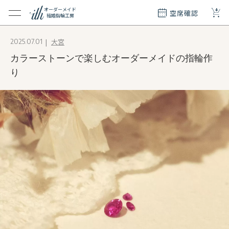
+
オーダーメイド
空席確認
結婚指輪工房
クション
大宮
2025.07.01
ダーメイド
カラーストーンで楽しむオーダーメイドの指輪作
ド
て
り
エリー
覧
質問