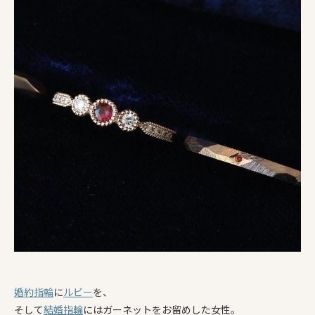
婚約指輪
に
ルビー
を、
そして
結婚指輪
にはガーネットをお留めした女性。