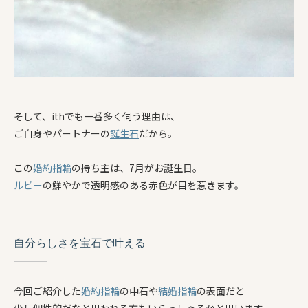
そして、ithでも一番多く伺う理由は、
ご自身やパートナーの
誕生石
だから。
この
婚約指輪
の持ち主は、7月がお誕生日。
ルビー
の鮮やかで透明感のある赤色が目を惹きます。
自分らしさを宝石で叶える
今回ご紹介した
婚約指輪
の中石や
結婚指輪
の表面だと