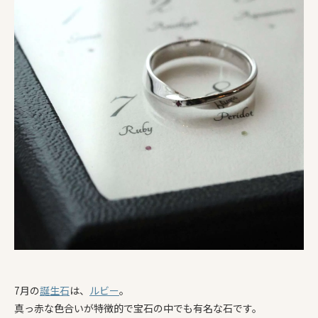
7月の
誕生石
は、
ルビー
。
真っ赤な色合いが特徴的で宝石の中でも有名な石です。