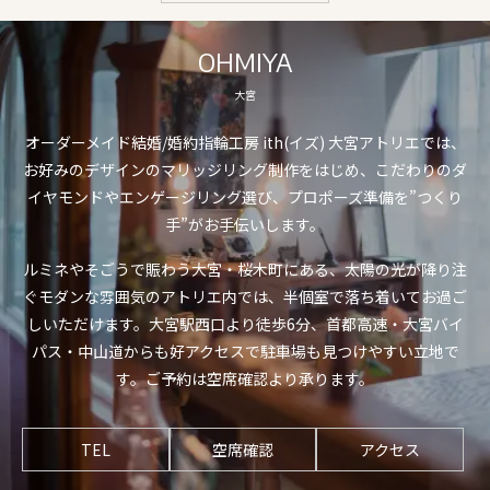
OHMIYA
大宮
オーダーメイド結婚/婚約指輪工房 ith(イズ) 大宮アトリエでは、
お好みのデザインのマリッジリング制作をはじめ、こだわりのダ
イヤモンドやエンゲージリング選び、プロポーズ準備を”つくり
手”がお手伝いします。
ルミネやそごうで賑わう大宮・桜木町にある、太陽の光が降り注
ぐモダンな雰囲気のアトリエ内では、半個室で落ち着いてお過ご
しいただけます。大宮駅西口より徒歩6分、首都高速・大宮バイ
パス・中山道からも好アクセスで駐車場も見つけやすい立地で
す。ご予約は空席確認より承ります。
TEL
空席確認
アクセス