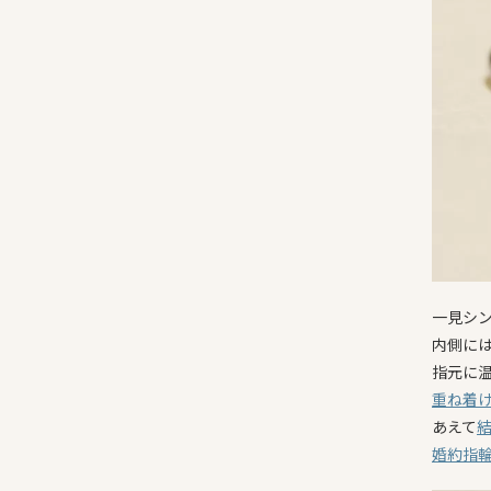
一見シ
内側に
指元に
重ね着
あえて
婚約指