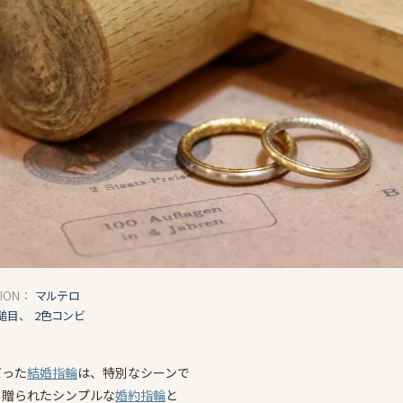
マルテロ
TION：
槌目、
2色コンビ
だった
結婚指輪
は、特別なシーンで
ら贈られたシンプルな
婚約指輪
と