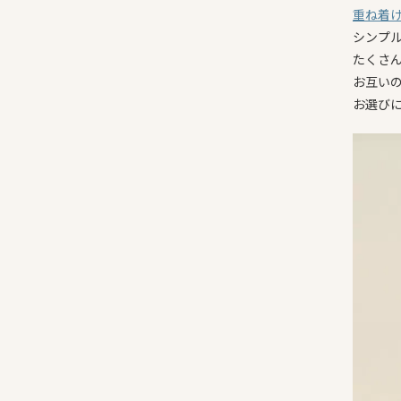
重ね着
シンプ
たくさ
お互い
お選び