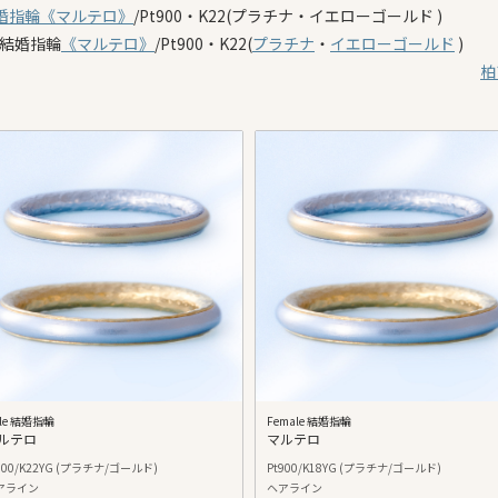
婚指輪
《マルテロ》
/Pt900・K22(プラチナ・イエローゴールド )
e:結婚指輪
《マルテロ》
/Pt900・K22(
プラチナ
・
イエローゴールド
)
柏
le 結婚指輪
Female 結婚指輪
ルテロ
マルテロ
900/K22YG (プラチナ/ゴールド)
Pt900/K18YG (プラチナ/ゴールド)
アライン
ヘアライン