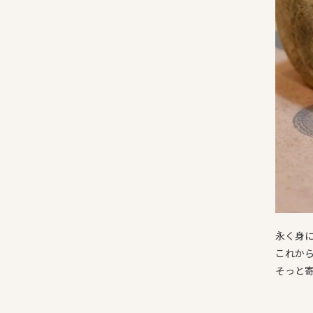
永く身
これか
そっと