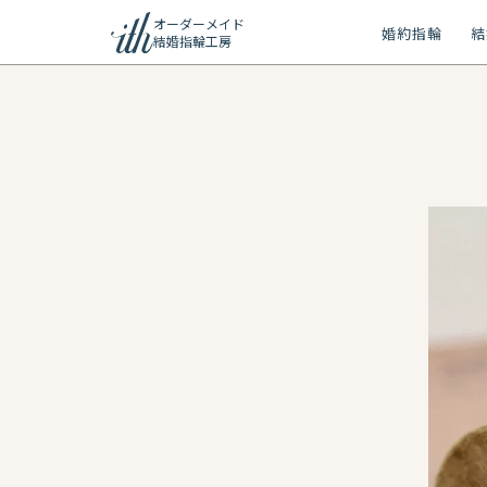
オーダーメイド
婚約指輪
結
結婚指輪工房
ション
ーメイド
リー
問