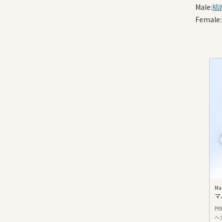
Male:
結
Femal
Ma
マ
Pt
ヘ