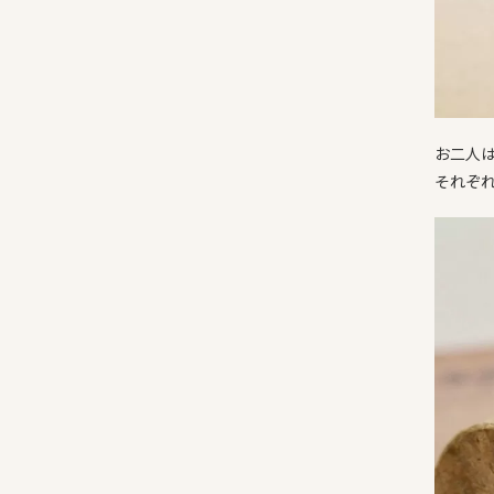
お二人
それぞ