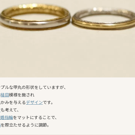
ンプルな甲丸の形状をしていますが、
は
槌目
模様を施され
温かみを与える
デザイン
です。
け
も考えて、
結婚指輪
をマットにすることで、
輪
を際立たせるように調節。