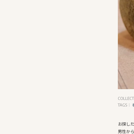
COLLEC
TAGS：
お探し
男性か