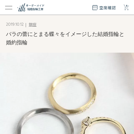
+
オーダーメイド
空席確認
結婚指輪工房
クション
銀座
2019.10.12
ダーメイド
バラの蕾にとまる蝶々をイメージした結婚指輪と
ド
て
婚約指輪
エリー
覧
質問