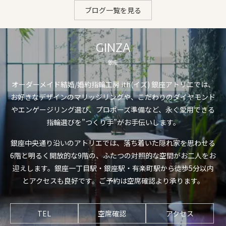
ブログ一覧を見る
GINZA
銀座
オーダーメイド結婚/婚約指輪工房 ith(イズ) 銀座アトリエでは、
お好きなデザインのマリッジリングや、こだわりのダイヤモンド
やエンゲージリング選び、プロポーズ準備など、永く愛用できる
指輪選びを”つくり手”がお手伝いします。
銀座中央通り沿いのアトリエでは、落ち着いた隠れ家を思わせる
6階と明るく開放的な9階の、ふたつの対照的な空間がお二人をお
迎えします。銀座一丁目駅・銀座駅・有楽町駅から徒歩5分以内
とアクセスも良好です。ご予約は空席確認より承ります。
TEL
空席確認
アクセス