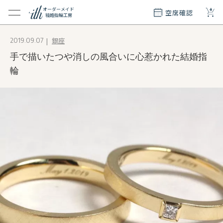
+
オーダーメイド
空席確認
結婚指輪工房
クション
銀座
2019.09.07
ダーメイド
手で描いたつや消しの風合いに心惹かれた結婚指
ド
て
輪
エリー
覧
質問