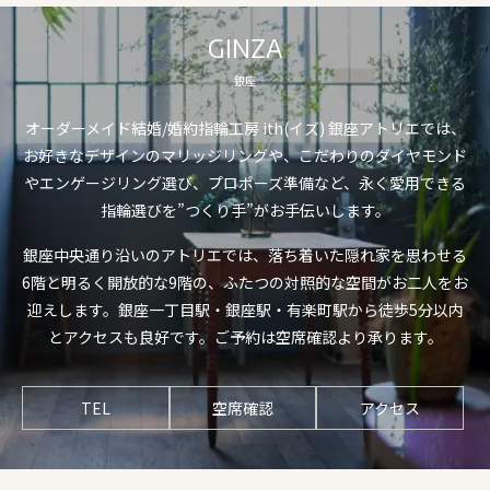
GINZA
銀座
オーダーメイド結婚/婚約指輪工房 ith(イズ) 銀座アトリエでは、
お好きなデザインのマリッジリングや、こだわりのダイヤモンド
やエンゲージリング選び、プロポーズ準備など、永く愛用できる
指輪選びを”つくり手”がお手伝いします。
銀座中央通り沿いのアトリエでは、落ち着いた隠れ家を思わせる
6階と明るく開放的な9階の、ふたつの対照的な空間がお二人をお
迎えします。銀座一丁目駅・銀座駅・有楽町駅から徒歩5分以内
とアクセスも良好です。ご予約は空席確認より承ります。
TEL
空席確認
アクセス