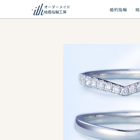
オーダーメイド
婚約指輪
結
結婚指輪工房
ション
ーメイド
リー
問