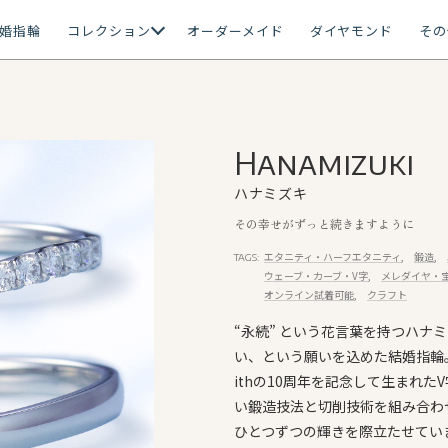
婚指輪
コレクション
オーダーメイド
ダイヤモンド
その
Hanamizuki
ハナミズキ
その幸せがずっと続きますように
エタニティ・ハーフエタニティ
鍛造
TAGS:
ウェーブ・カーブ・V字
メレダイヤ・
オンライン試着可能
クラフト
“永続” という花言葉を持つハナ
い、という願いを込めた結婚指輪
ithの10周年を記念して生まれ
い鍛造技法と切削技術を組み合わ
ひとつずつの輝きを際立たせてい