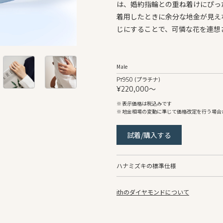
は、婚約指輪との重ね着けにぴっ
着用したときに余分な地金が見え
じにすることで、可憐な花を連想
Male
Pt950 (プラチナ)
¥220,000〜
表示価格は税込みです
地金相場の変動に準じて価格改定を行う場合
試着/購入する
ハナミズキの標準仕様
ithのダイヤモンドについて
Male
リング幅
約2.5mm〜
地金
Pt950 (プラチナ)