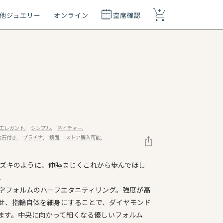
+
他ジュエリー
オンライン
空席確認
エレガント
シンプル
ネイチャー
宝石付き
プラチナ
鏡面
ストア購入可能
ミズキのように、仲睦まじくこれから歩んでほし
。
たV字フォルムのハーフエタニティリング。強度が高
せ、指輪自体を細身にすることで、ダイヤモンド
ます。中央に向かって細くなる優しいフォルム