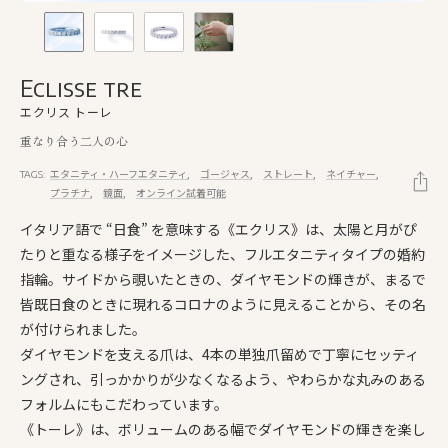
Eclisse tre
エクリス トーレ
重なり合う二人の心
エタニティ・ハーフエタニティ
ゴージャス
ストレート
ネイチャー
TAGS:
プラチナ
鏡面
オンライン試着可能
イタリア語で “日食” を意味する《エクリス》は、太陽と月がぴ
たりと重なる様子をイメージした、フルエタニティタイプの婚約
指輪。サイドから覗いたときの、ダイヤモンドの輝きが、まるで
皆既日食のときに現れるコロナのように見えることから、その名
が付けられました。
ダイヤモンドを支える爪は、4本の単独爪留めで丁寧にセッティ
ングされ、引っかかりが少なくなるよう、やわらかな丸みのある
フォルムにもこだわっています。
《トーレ》は、ボリュームのある幅でダイヤモンドの輝きを楽し