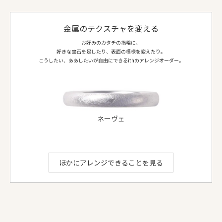
リング幅
約2.8mm〜
金属のテクスチャを変える
地金
Pt950 (プラチナ)
仕上げ
鏡面
お好みのカタチの指輪に、
好きな宝石を足したり、表面の模様を変えたり。
側面仕上げ
鏡面
こうしたい、ああしたいが自由にできるithのアレンジオーダー。
ダイヤ等
-
お選びいただける地金：
プラチナ950
、
K18イエローゴールド
、
K18ピンクゴールド
、
K18シャンパンゴールド
、
K18ホワイトゴールド
ithのアレンジでできること
ネーヴェ
ほかにアレンジできることを見る