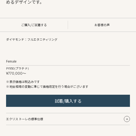
めるデザインです。
ご購入/ご試着する
お客様の声
ダイヤモンド：フルエタニティリング
Female
Pt950 (プラチナ)
¥770,000〜
表示価格は税込みです
地金相場の変動に準じて価格改定を行う場合がございます
試着/購入する
エクリス トーレの標準仕様
Female