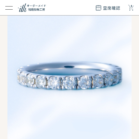
+
オーダーメイド
空席確認
結婚指輪工房
クション
ダーメイド
ド
て
エリー
覧
質問