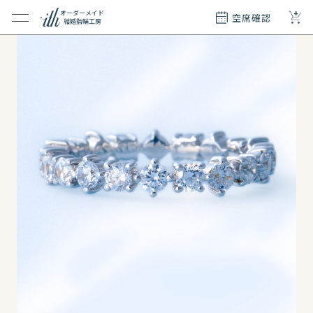
+
オーダーメイド
空席確認
結婚指輪工房
クション
ダーメイド
ド
て
エリー
覧
質問