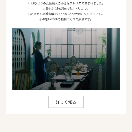
仕上げ
鏡面
ithはひとりの女性職人の小さなアトリエで生まれました。
ゆるやかな時が流れるアトリエで、
側面仕上げ
鏡面
心ときめく結婚指輪をひとつひとつ大切につくっていく。
ダイヤ等
-
その思いがithの指輪づくりの原点です。
お選びいただける地金：
プラチナ950
、
K18イエローゴールド
、
K18ピンクゴールド
、
K18シャンパンゴールド
、
K18ホワイトゴールド
ithのアレンジでできること
詳しく知る