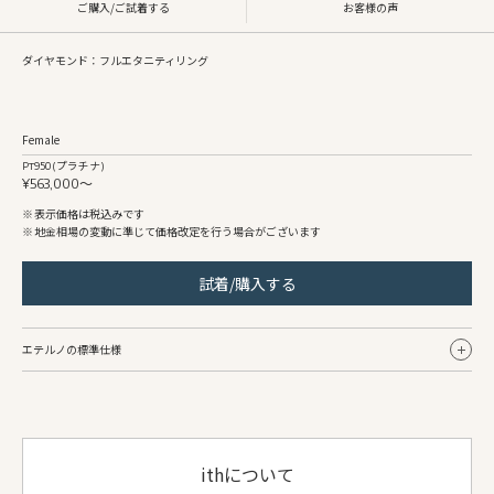
ご購入/ご試着する
お客様の声
ダイヤモンド：フルエタニティリング
Female
Pt950 (プラチナ)
¥563,000〜
表示価格は税込みです
地金相場の変動に準じて価格改定を行う場合がございます
試着/購入する
エテルノの標準仕様
Female
リング幅
約3.5mm〜
ithについて
地金
Pt950 (プラチナ)