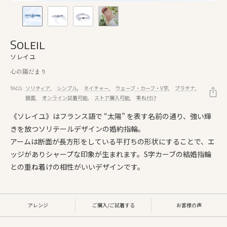
Soleil
ソレイユ
心の陽だまり
ソリティア
シンプル
ネイチャー
ウェーブ・カーブ・V字
プラチナ
TAGS:
鏡面
オンライン試着可能
ストア購入可能
重ね付け
《ソレイユ》はフランス語で “太陽” を表す名前の通り、強い輝
きを放つソリテールデザインの婚約指輪。
アームは断面が長方形をしている平打ちの形状にすることで、エ
ッジがありシャープな印象が生まれます。S字カーブの結婚指輪
との重ね着けの相性がいいデザインです。
アレンジ
ご購入/ご試着する
お客様の声