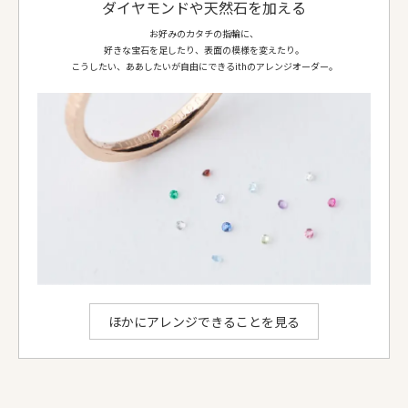
ダイヤモンドや天然石を加える
側面仕上げ
鏡面
お好みのカタチの指輪に、
リング形状
平打
好きな宝石を足したり、表面の模様を変えたり。
ダイヤ等
ダイヤモンド 4.3mm 1個
こうしたい、ああしたいが自由にできるithのアレンジオーダー。
お選びいただける地金：
プラチナ950
、
K18イエローゴールド
、
K18ピンクゴールド
、
K18シャンパンゴールド
、
K18ホワイトゴールド
ithのアレンジでできること
ほかにアレンジできることを見る