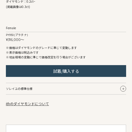
ダイヤモンド：0.2ct~
(掲載画像は0.3ct)
Female
Pt950 (プラチナ)
¥316,000〜
価格はダイヤモンドのグレードに準じて変動します
表示価格は税込みです
地金相場の変動に準じて価格改定を行う場合がございます
試着/購入する
ソレイユの標準仕様
ithのダイヤモンドについて
Female
リング幅
約2.0mm〜
地金
Pt950 (プラチナ)
仕上げ
鏡面