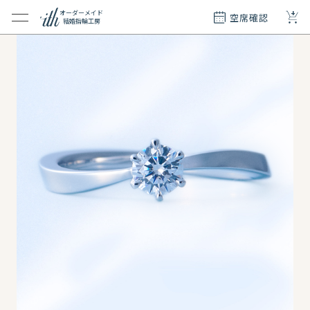
+
オーダーメイド
空席確認
結婚指輪工房
クション
ダーメイド
ド
て
エリー
覧
質問