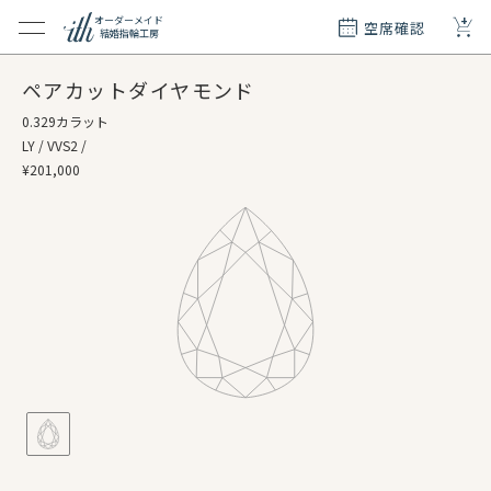
+
オーダーメイド
空席確認
結婚指輪工房
クション
ペアカットダイヤモンド
ダーメイド
0.329カラット
ド
LY / VVS2 /
て
¥201,000
エリー
覧
質問