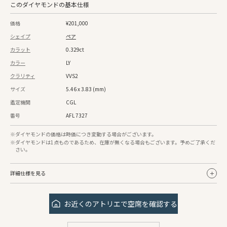
このダイヤモンドの基本仕様
価格
¥201,000
シェイプ
ペア
カラット
0.329ct
カラー
LY
クラリティ
VVS2
サイズ
5.46 x 3.83 (mm)
鑑定機関
CGL
番号
AFL 7327
ダイヤモンドの価格は時価につき変動する場合がございます。
ダイヤモンドは1点ものであるため、在庫が無くなる場合もございます。予めご了承くだ
さい。
詳細仕様を見る
蛍光
none
お近くのアトリエで空席を確認する