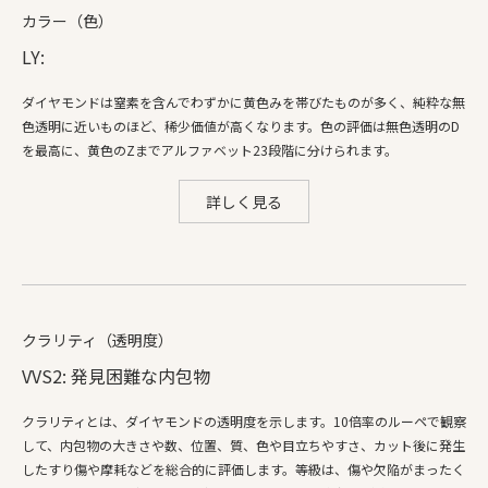
カラー（色）
LY:
ダイヤモンドは窒素を含んでわずかに黄色みを帯びたものが多く、純粋な無
色透明に近いものほど、稀少価値が高くなります。色の評価は無色透明のD
を最高に、黄色のZまでアルファベット23段階に分けられます。
詳しく見る
クラリティ（透明度）
VVS2: 発見困難な内包物
クラリティとは、ダイヤモンドの透明度を示します。10倍率のルーペで観察
して、内包物の大きさや数、位置、質、色や目立ちやすさ、カット後に発生
したすり傷や摩耗などを総合的に評価します。等級は、傷や欠陥がまったく