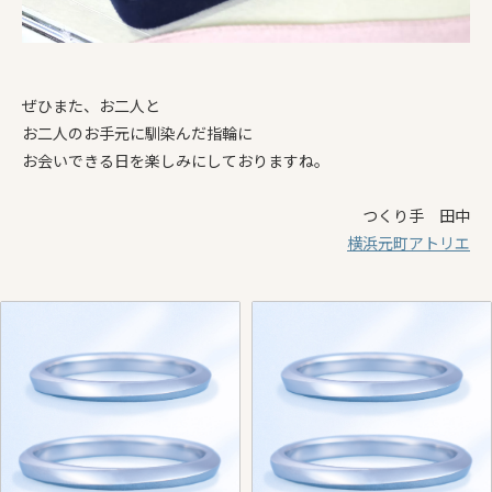
ぜひまた、
お
二
人
と
お
二
人
の
お
手元に馴染んだ
指輪
に
お
会い
できる日を楽しみにして
お
りますね。
つくり手 田中
横浜元町アトリエ