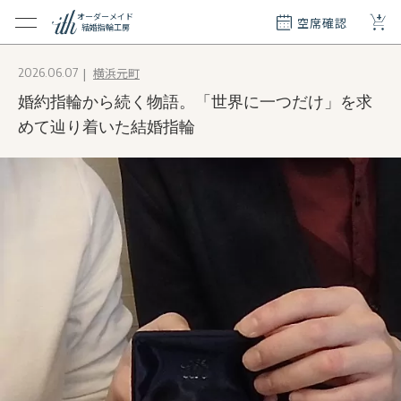
+
オーダーメイド
空席確認
結婚指輪工房
クション
横浜元町
2026.06.07
ダーメイド
婚約指輪から続く物語。「世界に一つだけ」を求
ド
て
めて辿り着いた結婚指輪
エリー
覧
質問