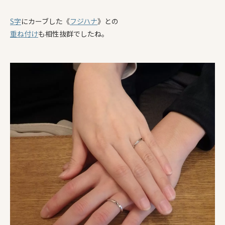
S字
にカーブした《
フジハナ
》との
重ね付け
も相性抜群でしたね。