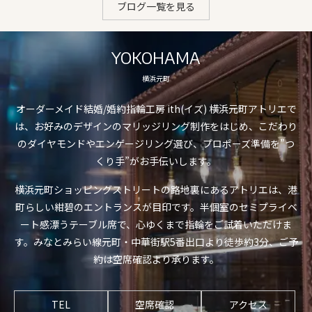
ブログ一覧を見る
YOKOHAMA
横浜元町
オーダーメイド結婚/婚約指輪工房 ith(イズ) 横浜元町アトリエで
は、お好みのデザインのマリッジリング制作をはじめ、こだわり
のダイヤモンドやエンゲージリング選び、プロポーズ準備を”つ
くり手”がお手伝いします。
横浜元町ショッピングストリートの路地裏にあるアトリエは、港
町らしい紺碧のエントランスが目印です。半個室のセミプライベ
ート感漂うテーブル席で、心ゆくまで指輪をご試着いただけま
す。みなとみらい線元町・中華街駅5番出口より徒歩約3分、ご予
約は空席確認より承ります。
TEL
空席確認
アクセス