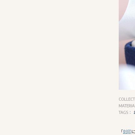
COLLEC
MATERI
TAGS：
「
刻印