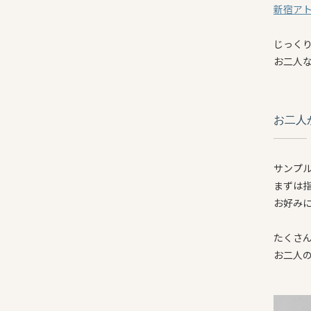
新宿ア
じっく
お二人
お二人
サンプ
まずは
お好み
たくさ
お二人