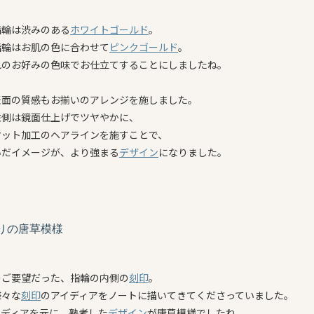
指輪は渋みのある
ホワイトゴールド
。
指輪はお肌の色に合わせて
ピンクゴールド
。
れのお好みの色味でお仕立てすることにしましたね。
表面の質感もお揃いのアレンジを施しました。
左側は鏡面仕上げでツヤやかに、
マット加工のヘアラインを施すことで、
いだイメージが、より強まる
デザイン
になりました。
りの唐草模様
のご要望だった、指輪の内側の
刻印
。
様々な
刻印
のアイディアをノートに描いてきてくださっていました。
イディアを元に、熟考した
デザイン
が唐草模様でしたね。