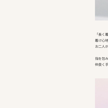
「長く
着け心
お二人
指を包
仲良く