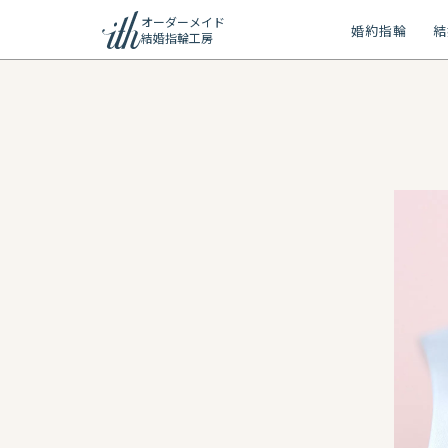
オーダーメイド
婚約指輪
結
結婚指輪工房
ション
ーメイド
リー
問