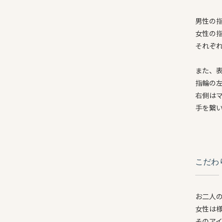
男性の
女性の
それぞ
また、
指輪の
右側は
手を繋
こだわ
お二人
女性は
そのア