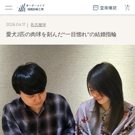
+
オーダーメイド
空席確認
結婚指輪工房
クション
名古屋栄
2026.04.17
ダーメイド
愛犬2匹の肉球を刻んだ“一目惚れ”の結婚指輪
ド
て
エリー
覧
質問