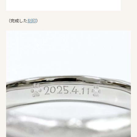
（完成した
刻印
）