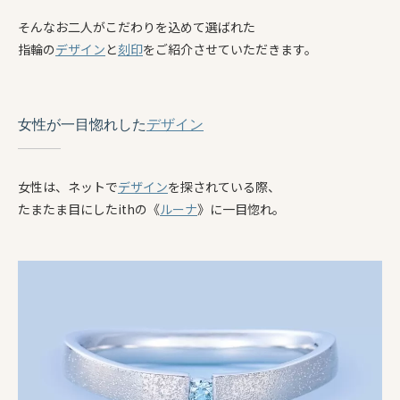
そんなお二人がこだわりを込めて選ばれた
指輪の
デザイン
と
刻印
をご紹介させていただきます。
女性が一目惚れした
デザイン
女性は、ネットで
デザイン
を探されている際、
たまたま目にしたithの《
ルーナ
》に一目惚れ。