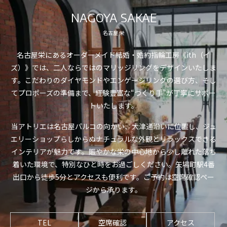
NAGOYA SAKAE
名古屋 栄
名古屋栄にあるオーダーメイド結婚・婚約指輪工房《ith（イ
ズ）》では、二人ならではのマリッジリングをデザインいたしま
す。こだわりのダイヤモンドやエンゲージリングの選び方、そし
てプロポーズの準備まで、経験豊富な“つくり手”が丁寧にサポー
トいたします。
当アトリエは名古屋パルコの向かい、大津通沿いに位置し、ジュ
エリーショップらしからぬナチュラルな外観とリラックスできる
インテリアが魅力です。賑やかな栄の中心地から少し離れた落ち
着いた環境で、特別なひと時をお過ごしください。矢場町駅4番
出口から徒歩5分とアクセスも便利です。ご予約は空席確認ペー
ジから承ります。
TEL
空席確認
アクセス