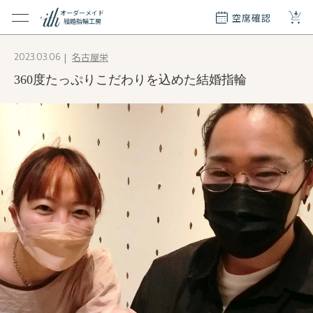
+
オーダーメイド
空席確認
結婚指輪工房
クション
名古屋栄
2023.03.06
ダーメイド
360度たっぷりこだわりを込めた結婚指輪
ド
て
エリー
覧
質問