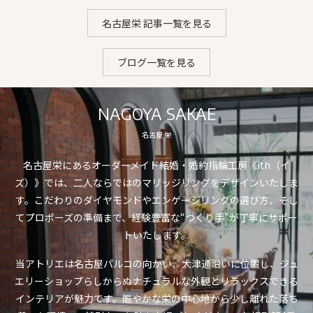
名古屋栄 記事一覧を見る
ブログ一覧を見る
NAGOYA SAKAE
名古屋 栄
名古屋栄にあるオーダーメイド結婚・婚約指輪工房《ith（イ
ズ）》では、二人ならではのマリッジリングをデザインいたしま
す。こだわりのダイヤモンドやエンゲージリングの選び方、そし
てプロポーズの準備まで、経験豊富な“つくり手”が丁寧にサポー
トいたします。
当アトリエは名古屋パルコの向かい、大津通沿いに位置し、ジュ
エリーショップらしからぬナチュラルな外観とリラックスできる
インテリアが魅力です。賑やかな栄の中心地から少し離れた落ち