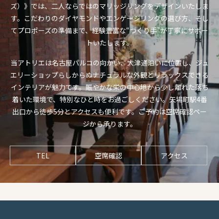
ズ）》では、二人ならではのマリッジリングをデザインいたしま
す。こだわりのダイヤモンドやエンゲージリングの選び方、そし
てプロポーズの準備まで、経験豊富な“つくり手”が丁寧にサポー
トいたします。
当アトリエは名古屋パルコの向かい、大津通沿いに位置し、ジュ
エリーショップらしからぬナチュラルな外観とリラックスできる
インテリアが魅力です。賑やかな栄の中心地から少し離れた落ち
着いた環境で、特別なひと時をお過ごしください。矢場町駅4番
出口から徒歩5分とアクセスも便利です。ご予約は空席確認ペー
ジから承ります。
TEL
空席確認
アクセス