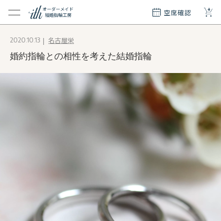
+
オーダーメイド
空席確認
結婚指輪工房
クション
名古屋栄
2020.10.13
ダーメイド
婚約指輪との相性を考えた結婚指輪
ド
て
エリー
覧
質問