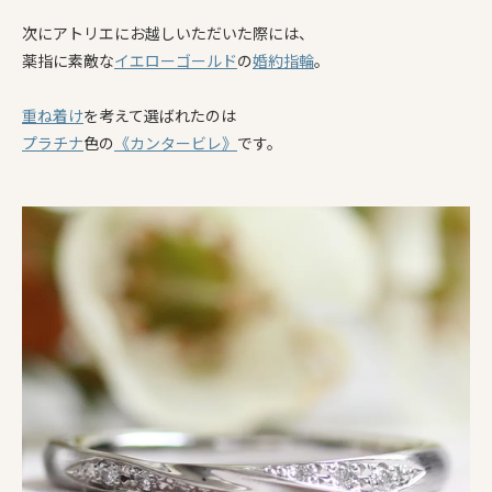
次にアトリエにお越しいただいた際には、
薬指に素敵な
イエローゴールド
の
婚約指輪
。
重ね着け
を考えて選ばれたのは
プラチナ
色の
《カンタービレ》
です。