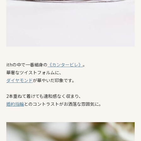
ithの中で一番細身の
《カンタービレ》
。
華奢なツイストフォルムに、
ダイヤモンド
が華やいだ印象です。
2本重ねて着けても違和感なく収まり、
婚約指輪
とのコントラストがお洒落な雰囲気に。