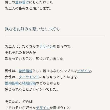
毎日の
重ね着け
にもこだわった
お二人の指輪をご紹介します。
異なるお好みを繋いだミル打ち
お二人は、たくさんの
デザイン
を見る中で、
それぞれのお好みが
異なっていることに気づいていました。
男性は、
結婚指輪
として着けるならシンプルな
デザイン
。
女性は、
ダイヤモンド
のキラキラとした輝きを、
婚約指輪
と
結婚指輪
のどちらからも
感じられることがポイントでした。
そのため、初めは
「それぞれが好きな
デザイン
を選ぼう」と