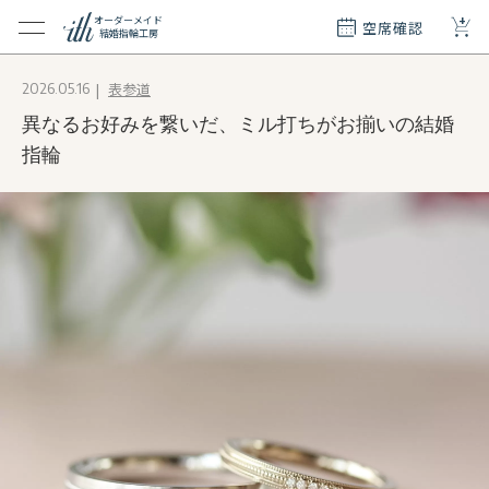
+
オーダーメイド
空席確認
結婚指輪工房
クション
表参道
2026.05.16
ダーメイド
異なるお好みを繋いだ、ミル打ちがお揃いの結婚
ド
て
指輪
エリー
覧
質問