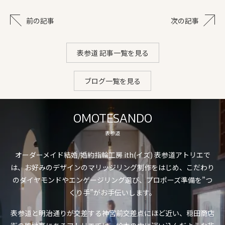
前の記事
次の記事
表参道 記事一覧を見る
ブログ一覧を見る
OMOTESANDO
表参道
オーダーメイド結婚/婚約指輪工房 ith(イズ) 表参道アトリエで
は、お好みのデザインのマリッジリング制作をはじめ、こだわり
のダイヤモンドやエンゲージリング選び、プロポーズ準備を”つ
くり手”がお手伝いします。
表参道と明治通りが交差する神宮前交差点にほど近い、穏田商店