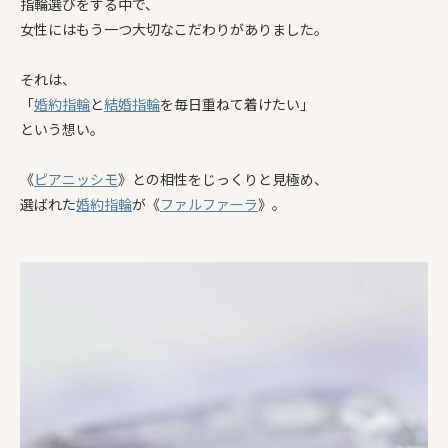
指輪選びをする中で、
女性にはもう一つ大切なこだわりがありました。
それは、
「
婚約指輪
と
結婚指輪
を毎日重ねて着けたい」
という想い。
《
ピアニッシモ
》との相性をじっくりと見極め、
選ばれた
婚約指輪
が《
ファルファーラ
》。