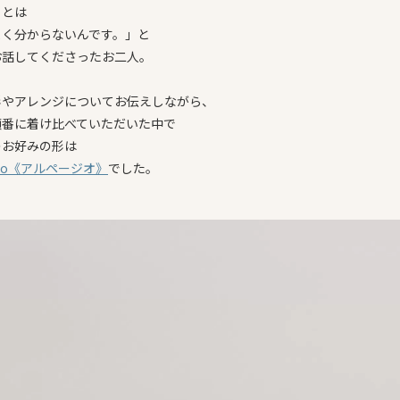
ことは
よく分からないんです。」と
お話してくださったお二人。
形やアレンジについてお伝えしながら、
順番に着け比べていただいた中で
のお好みの形は
ggio《アルページオ》
でした。