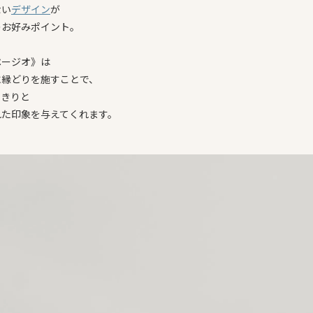
ない
デザイン
が
のお好みポイント。
ページオ》は
に縁どりを施すことで、
っきりと
れた印象を与えてくれます。