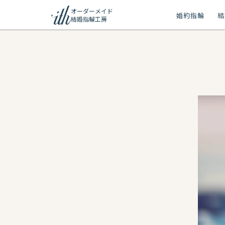
オーダーメイド
婚約指輪
結
結婚指輪工房
ション
ーメイド
リー
問