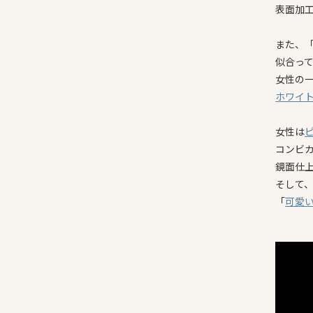
表面加
また、
似合っ
女性の
ホワイ
女性は
コンビ
鏡面仕
そして、
「
可愛