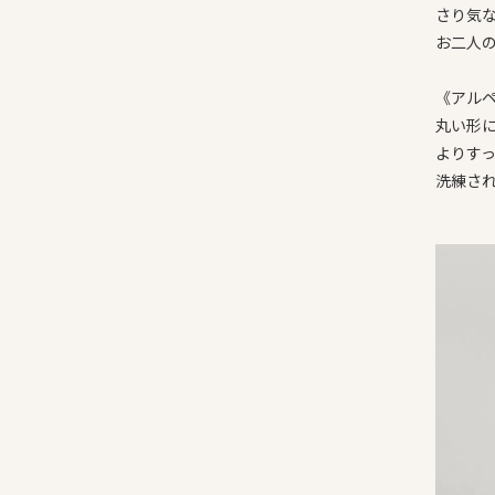
さり気
お二人
《アル
丸い形
よりす
洗練さ