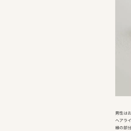
男性は
ヘアラ
縁の部