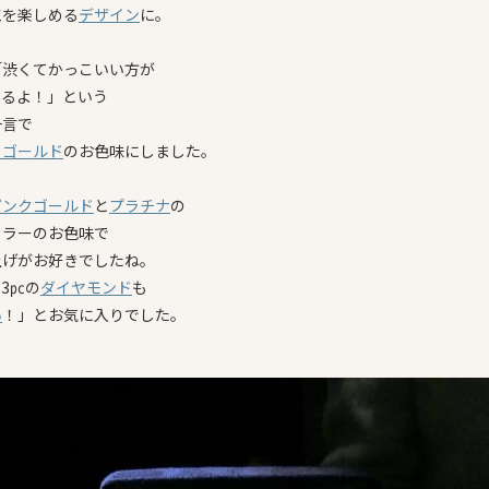
工を楽しめる
デザイン
に。
「渋くてかっこいい方が
てるよ！」という
一言で
トゴールド
のお色味にしました。
ピンクゴールド
と
プラチナ
の
カラーのお色味で
上げがお好きでしたね。
3㍶の
ダイヤモンド
も
い
！」とお気に入りでした。