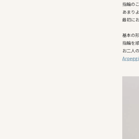
指輪の
あまり
最初に
基本の
指輪を
お二人
Arpe