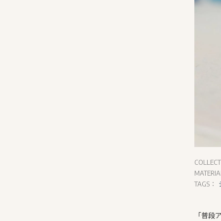
COLLEC
MATERI
TAGS：
「普段