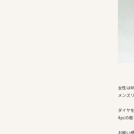
女性はM
メンズ
ダイヤ
4pcの
お揃い