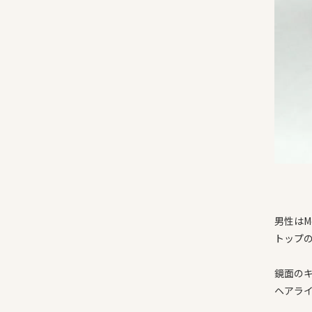
男性はM
トップ
鏡面の
ヘアラ