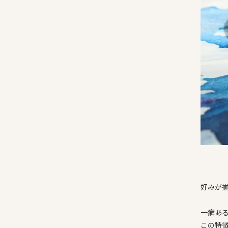
好みが
一癖あ
この特