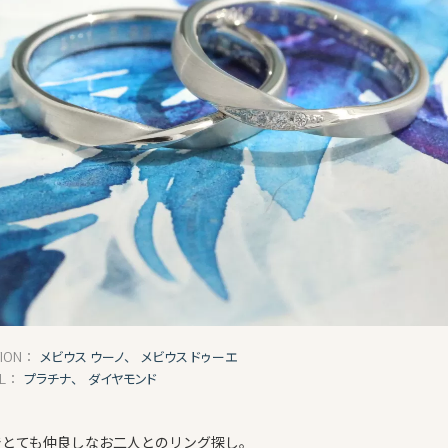
メビウス ウーノ、
メビウス ドゥーエ
TION：
プラチナ、
ダイヤモンド
AL：
でとても仲良しなお二人とのリング探し。