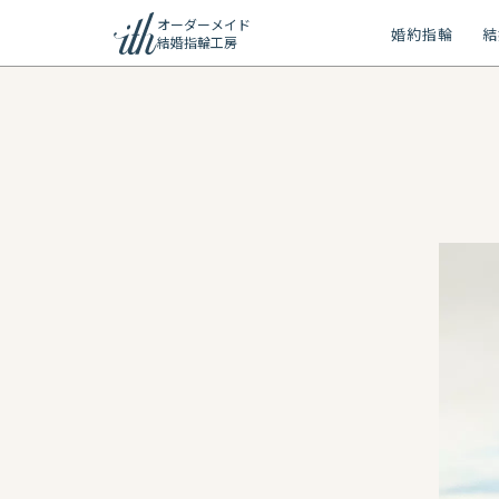
オーダーメイド
婚約指輪
結
結婚指輪工房
ション
ーメイド
リー
問