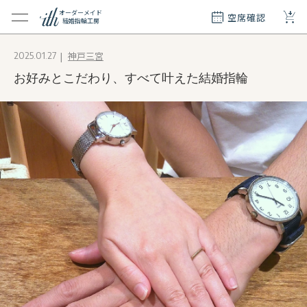
+
オーダーメイド
空席確認
結婚指輪工房
クション
神戸三宮
2025.01.27
ダーメイド
お好みとこだわり、すべて叶えた結婚指輪
ド
て
エリー
覧
質問