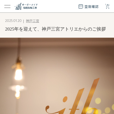
+
オーダーメイド
空席確認
結婚指輪工房
クション
神戸三宮
2025.01.20
ダーメイド
2025年を迎えて、神戸三宮アトリエからのご挨拶
ド
て
エリー
覧
質問