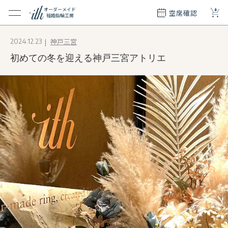
+
オーダーメイド
空席確認
結婚指輪工房
クション
神戸三宮
2024.12.23
ダーメイド
初めての冬を迎える神戸三宮アトリエ
ド
て
エリー
覧
質問