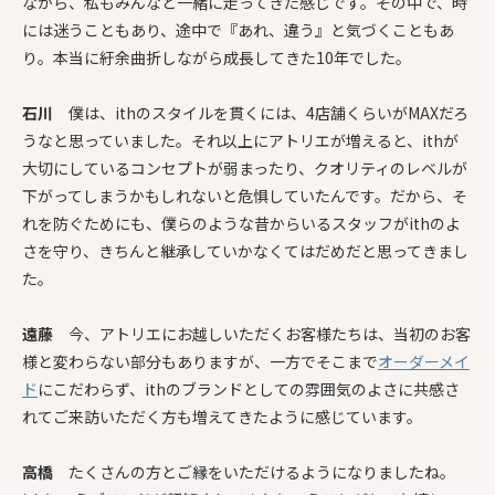
ながら、私もみんなと一緒に走ってきた感じです。その中で、時
には迷うこともあり、途中で『あれ、違う』と気づくこともあ
り。本当に紆余曲折しながら成長してきた10年でした。
石川
僕は、ithのスタイルを貫くには、4店舗くらいがMAXだろ
うなと思っていました。それ以上に
アトリエ
が増えると、ithが
大切にしているコンセプトが弱まったり、クオリティのレベルが
下がってしまうかもしれないと危惧していたんです。だから、そ
れを防ぐためにも、僕らのような昔からいるスタッフがithのよ
さを守り、きちんと継承していかなくてはだめだと思ってきまし
た。
遠藤
今、アトリエにお越しいただくお客様たちは、当初のお客
様と変わらない部分もありますが、一方でそこまで
オーダーメイ
ド
にこだわらず、
ithの
ブランドとしての雰囲気のよさに共感さ
れてご来訪いただく方も増えてきたように感じています。
高橋
たくさんの方とご縁をいただけるようになりましたね。