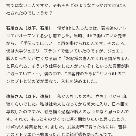
言ではない二人ですが、そもそもどのようなきっかけでithに入
社されたのでしょうか？
石川さん（以下、石川）
僕がithに入ったのは、表参道のアト
リエがオープンする少し前でした。当時、ithで働いていた先輩
から、「手伝ってほしい」と声を掛けられたんです。そのころ、
僕は大手ジュエリーブランドで働いていたのですが、ジュエリー
職人だった父が亡くなる前に「お客様の喜んでくれる顔がちゃん
と見られる、そういう仕事をした方がいいぞ」といった言葉が胸
に残っていて……。僕の中で、“お客様のために”というithのコ
ンセプトと父の姿が重なり、入社を決めました。
遠藤さん（以下、遠藤）
私が入社したのも、立ち上げから1年
後くらいでした。私は社会人になってから美大に入り、日本画を
専攻したのですが、絵を描く過程が職人のようだなと思ったんで
す。それで、もっとものづくりに深く関わりたいと思ったとき、
ithの求人募集を見つけました。武蔵野市で育った私には、吉祥
寺のアトリエから始まったことに親近感もあったんです。