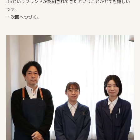
ithというブランドが認知されてきたということ
が
とても嬉しい
です
。
…次回へつづく。