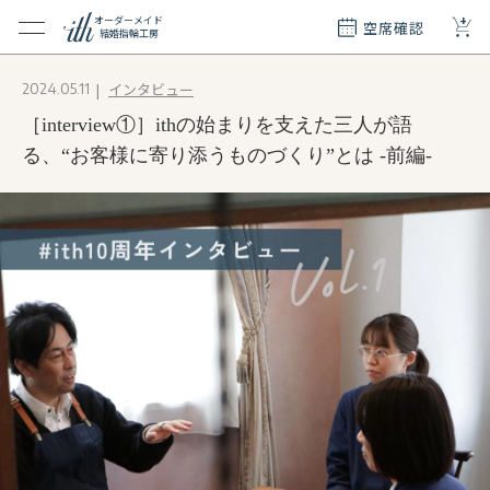
+
オーダーメイド
空席確認
結婚指輪工房
クション
インタビュー
2024.05.11
ダーメイド
［interview①］ithの始まりを支えた三人が語
ド
て
る、“お客様に寄り添うものづくり”とは -前編-
エリー
覧
質問