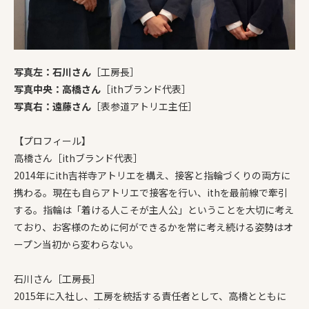
写真左：石川さん
［工房長］
写真中央：高橋さん
［ithブランド代表］
写真右：遠藤さん
［表参道アトリエ主任］
【プロフィール】
高橋さん［ithブランド代表］
2014年にith
吉祥寺
アトリエを
構え、接客と指輪づくりの両方に
携わる。現在も自らアトリエで接客を行い、ithを最前線で牽引
する。指輪は「着ける人こそが主人公」ということを大切に考え
ており、お客様のために何ができるかを常に考え続ける姿勢は
オ
ープン当初
から変わらない。
石川さん［工房長］
2015年
に入社し、工房を統括する責任者として、高橋とともに