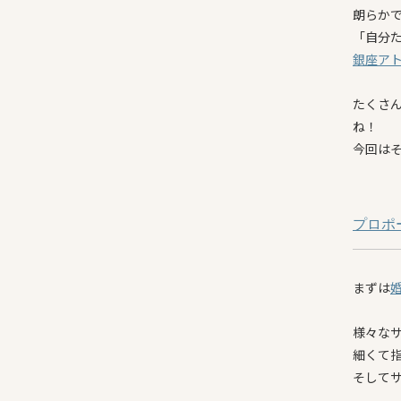
朗らか
「自分
銀座ア
たくさ
ね！
今回は
プロポ
まずは
様々な
細くて
そして