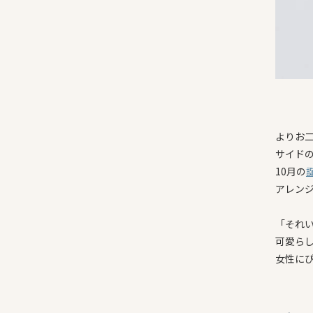
よりお
サイド
10月の
アレン
「それ
可愛ら
女性に