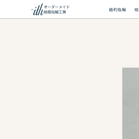
オーダーメイド
婚約指輪
結
結婚指輪工房
ション
ーメイド
リー
問