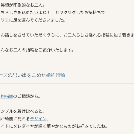
で笑顔が印象的なお二人。
たちらしさを込めたいよね！」とワクワクしたお気持ちで
トリエ
に足を運んでくださいました。
んお話しをさせていただくうちに、お二人らしさ溢れる指輪に辿り着き
そんなお二人の指輪をご紹介いたします。
ーズ
の思い出をこめた
婚約指輪
婚約指輪
のご相談から。
サンプルを着け比べると、
指が綺麗に見える
デザイン
、
サイドにメレダイヤが輝く華やかなものがお好みでしたね。