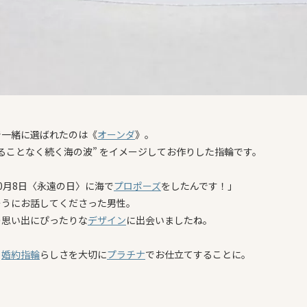
で一緒に選ばれたのは《
オーンダ
》。
ることなく続く海の波” をイメージしてお作りした指輪です。
0月8日〈永遠の日〉に海で
プロポーズ
をしたんです！」
そうにお話してくださった男性。
の思い出にぴったりな
デザイン
に出会いましたね。
、
婚約指輪
らしさを大切に
プラチナ
でお仕立てすることに。