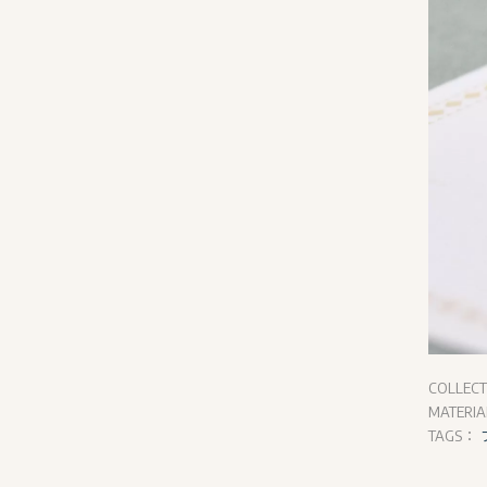
COLLEC
MATERI
TAGS：