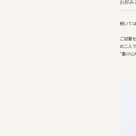
お好み
続いて
ご試着
お二人
“着け心