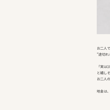
お二人
”途切れ
「実は1
と嬉し
お二人
地金は