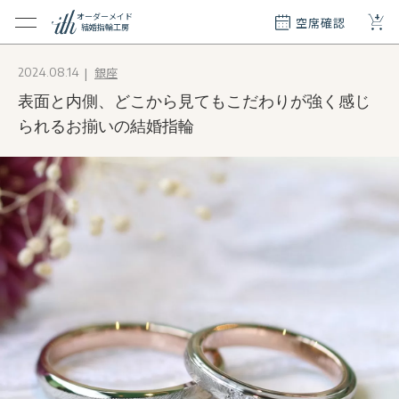
+
オーダーメイド
空席確認
結婚指輪工房
クション
銀座
2024.08.14
ダーメイド
表面と内側、どこから見てもこだわりが強く感じ
ド
て
られるお揃いの結婚指輪
エリー
覧
質問