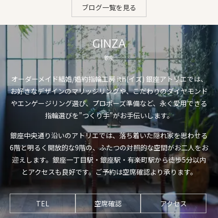
ブログ一覧を見る
GINZA
銀座
オーダーメイド結婚/婚約指輪工房 ith(イズ) 銀座アトリエでは、
お好きなデザインのマリッジリングや、こだわりのダイヤモンド
やエンゲージリング選び、プロポーズ準備など、永く愛用できる
指輪選びを”つくり手”がお手伝いします。
銀座中央通り沿いのアトリエでは、落ち着いた隠れ家を思わせる
6階と明るく開放的な9階の、ふたつの対照的な空間がお二人をお
迎えします。銀座一丁目駅・銀座駅・有楽町駅から徒歩5分以内
とアクセスも良好です。ご予約は空席確認より承ります。
TEL
空席確認
アクセス