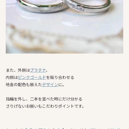
また、外側は
プラチナ
、
内側は
ピンクゴールド
を貼り合わせる
地金の配色も揃えた
デザイン
に。
指輪を外し、二本を並べた時にだけ分かる
さりげないお揃いもこだわりポイントです。