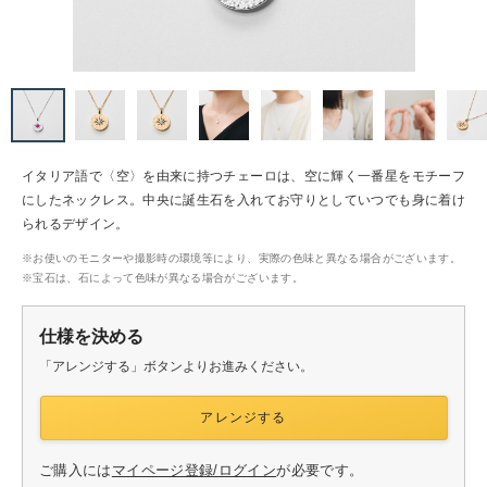
・ペア
リング
生ものジュエリー
イタリア語で〈空〉を由来に持つチェーロは、空に輝く一番星をモチーフ
にしたネックレス。中央に誕生石を入れてお守りとしていつでも身に着け
られるデザイン。
riageトップ
※お使いのモニターや撮影時の環境等により、実際の色味と異なる場合がございます。
※宝石は、石によって色味が異なる場合がございます。
ズリング
仕様を決める
「アレンジする」ボタンよりお進みください。
アレンジする
ご購入には
マイページ登録/ログイン
が必要です。