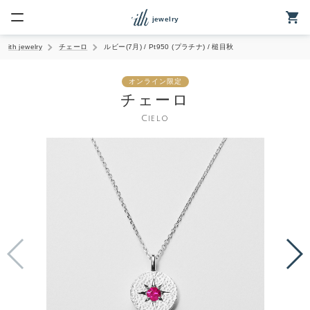
jewelry
ith jewelry
チェーロ
ルビー(7月) / Pt950 (プラチナ) / 槌目秋
elryトップ
オンライン限定
ームのご案内
チェーロ
Cielo
リング
クレス
ネックレス
ング
・ベビーリング