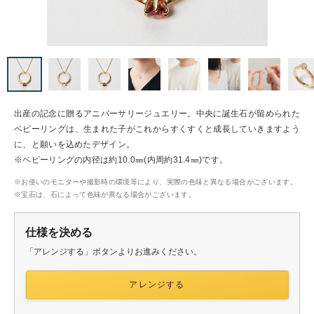
・ペア
リング
生ものジュエリー
出産の記念に贈るアニバーサリージュエリー。中央に誕生石が留められた
ベビーリングは、生まれた子がこれからすくすくと成長していきますよう
に、と願いを込めたデザイン。
riageトップ
※ベビーリングの内径は約10.0㎜(内周約31.4㎜)です。
※お使いのモニターや撮影時の環境等により、実際の色味と異なる場合がございます。
ズリング
※宝石は、石によって色味が異なる場合がございます。
仕様を決める
「アレンジする」ボタンよりお進みください。
アレンジする