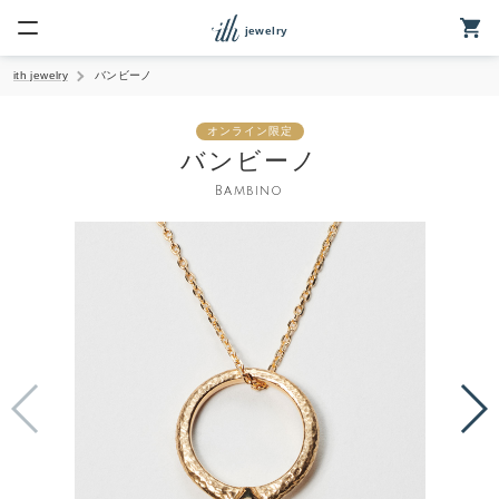
jewelry
ith jewelry
バンビーノ
elryトップ
オンライン限定
ームのご案内
バンビーノ
Bambino
リング
クレス
ネックレス
ング
・ベビーリング