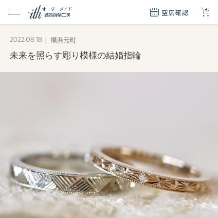
+
オーダーメイド
空席確認
結婚指輪工房
クション
横浜元町
2022.08.18
ダーメイド
未来を照らす彫り模様の結婚指輪
ド
て
エリー
覧
質問