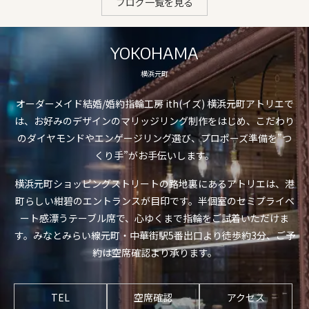
ブログ一覧を見る
YOKOHAMA
横浜元町
オーダーメイド結婚/婚約指輪工房 ith(イズ) 横浜元町アトリエで
は、お好みのデザインのマリッジリング制作をはじめ、こだわり
のダイヤモンドやエンゲージリング選び、プロポーズ準備を”つ
くり手”がお手伝いします。
横浜元町ショッピングストリートの路地裏にあるアトリエは、港
町らしい紺碧のエントランスが目印です。半個室のセミプライベ
ート感漂うテーブル席で、心ゆくまで指輪をご試着いただけま
す。みなとみらい線元町・中華街駅5番出口より徒歩約3分、ご予
約は空席確認より承ります。
TEL
空席確認
アクセス