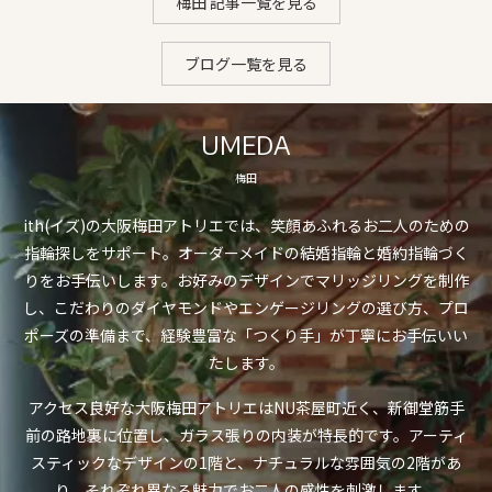
梅田 記事一覧を見る
ブログ一覧を見る
UMEDA
梅田
ith(イズ)の大阪梅田アトリエでは、笑顔あふれるお二人のための
指輪探しをサポート。オーダーメイドの結婚指輪と婚約指輪づく
りをお手伝いします。お好みのデザインでマリッジリングを制作
し、こだわりのダイヤモンドやエンゲージリングの選び方、プロ
ポーズの準備まで、経験豊富な「つくり手」が丁寧にお手伝いい
たします。
アクセス良好な大阪梅田アトリエはNU茶屋町近く、新御堂筋手
前の路地裏に位置し、ガラス張りの内装が特長的です。アーティ
スティックなデザインの1階と、ナチュラルな雰囲気の2階があ
り、それぞれ異なる魅力でお二人の感性を刺激します。