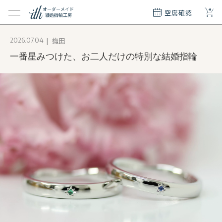
+
オーダーメイド
空席確認
結婚指輪工房
クション
梅田
2026.07.04
ダーメイド
一番星みつけた、お二人だけの特別な結婚指輪
ド
て
エリー
覧
質問