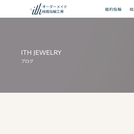
オーダーメイド
婚約指輪
結
結婚指輪工房
ション
ーメイド
ith jewelry
リー
ブログ
問