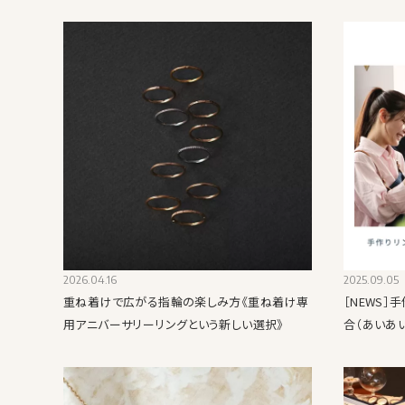
2026.04.16
2025.09.05
重ね着けで広がる指輪の楽しみ方《重ね着け専
［NEWS］
用アニバーサリーリングという新しい選択》
合（あいあ