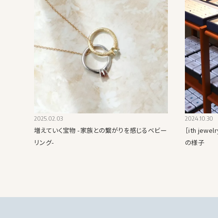
2025.02.03
2024.10.30
増えていく宝物 -家族との繋がりを感じるベビー
［ith je
リング-
の様子