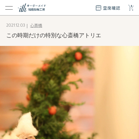
+
オーダーメイド
空席確認
結婚指輪工房
クション
心斎橋
2021.12.03
ダーメイド
この時期だけの特別な心斎橋アトリエ
ド
て
エリー
覧
質問