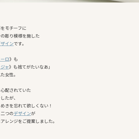
雨をモチーフに
ンの彫り模様を施した
デザイン
です。
ローロ
》も
ージャ
》も捨てがたいなあ」
れた女性。
も心配されていた
でしたが、
きめきを忘れて欲しくない！
、二つの
デザイン
が
たアレンジをご提案しました。