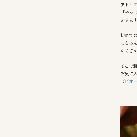
アトリ
「やっ
ますま
初めて
もちろ
たくさ
そこで
お気に
《
ピオ