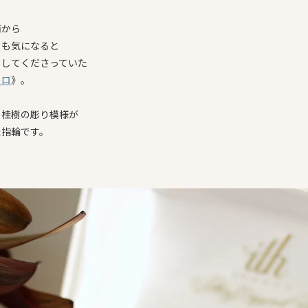
前から
とも気になると
クしてくださっていた
ーロ
》。
月桂樹の彫り模様が
た指輪です。