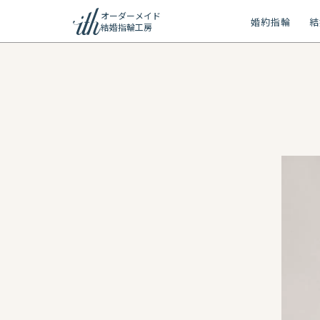
オーダーメイド
婚約指輪
結
結婚指輪工房
ション
ーメイド
リー
問