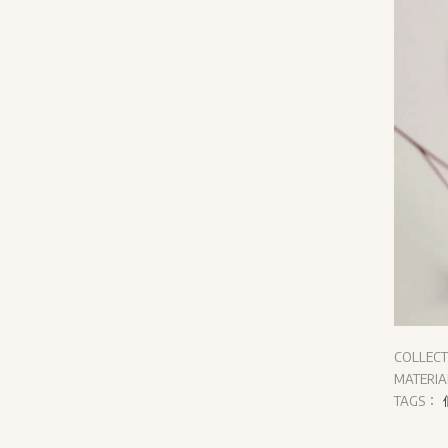
COLLEC
MATERI
TAGS：