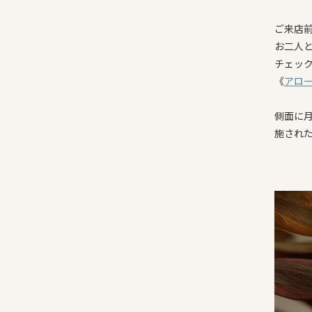
ご来店
お二人
チェッ
《
アロ
側面に
施され