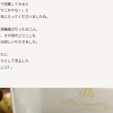
エで試着してみると
ぱりこれやな！」と
す気に入ってくださいましたね。
の指輪選びだったお二人。
ん、その他の
デザイン
も
んお試しいただきました。
新たに
入りとして浮上した
ージャ
》。