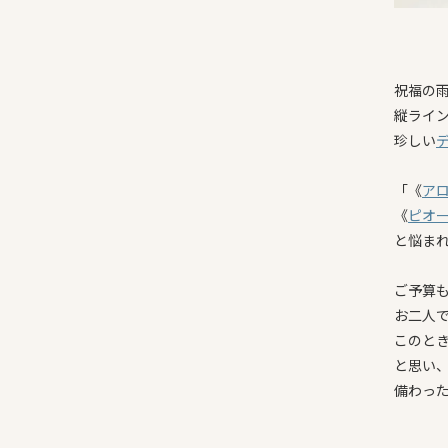
祝福の
縦ライ
珍しい
「《
ア
《
ピオ
と悩ま
ご予算
お二人
このと
と思い
備わっ