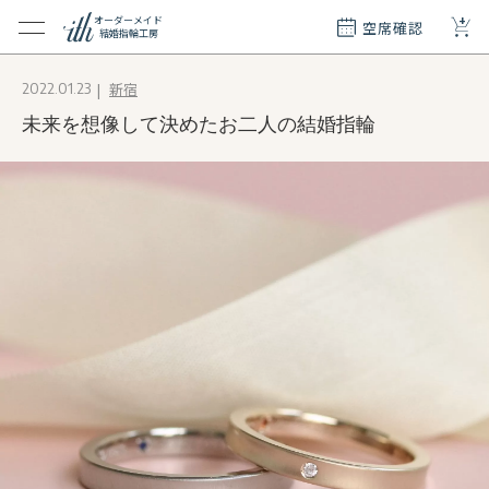
+
オーダーメイド
空席確認
結婚指輪工房
クション
新宿
2022.01.23
ダーメイド
未来を想像して決めたお二人の結婚指輪
ド
て
エリー
覧
質問